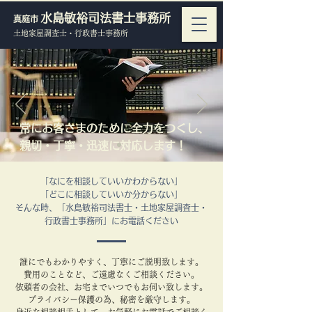
水島敏裕司法書士事務所
真庭市
土地家屋調査士・行政書士事務所
常にお客さまのために
全力をつくし、
親切・丁寧・迅速に対応します！
「なにを相談していいかわからない」
「どこに相談していいか分からない」
そんな時、「水島敏裕司法書士・土地家屋調査士・
行政書士事務所」にお電話ください
誰にでもわかりやすく、丁寧にご説明致します。
費用のことなど、ご遠慮なくご相談ください。
依頼者の会社、お宅までいつでもお伺い致します。
プライバシー保護の為、秘密を厳守します。