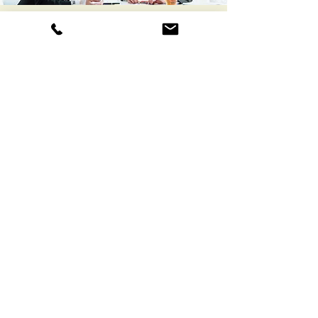
その他
○建設業等を営業したい時
＊建設業許可申請書作成
○農地を売買・贈与したい時
＊農地法許可申請書作成等
○家を建てたい時
＊建築確認申請書作成等
○車を購入したい時
＊車庫証明申請書作成等
○国籍取得
＊帰化許可申請書作成等
○隣地との境界問題が発生した時
＊─境界確認・境界確定手続等
企業法務、隣地との境界問題、電話相談可、
メール相談可