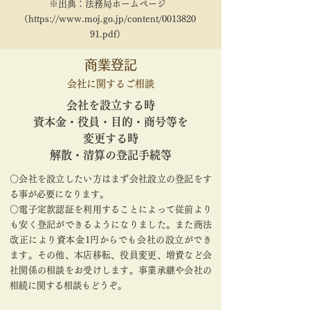
​※出典：法務局ホームページ
（https://www.moj.go.jp/content/0013820
91.pdf）
商業登記
会社に関するご相談
会社を設立する時
資本金・役員・目的・商号等を
変更する時
解散・清算の登記手続等
○会社を設立したい方はまず会社設立の登記をす
る事が必要になります。
○電子定款認証を利用することによって従前より
も安く登記ができるようになりました。また商法
改正により資本金1円からでも会社の設立ができ
ます。その他、本店移転、役員変更、増資など会
社関係の相談をお受けします。事業承継や会社の
相続に関する相談もどうぞ。